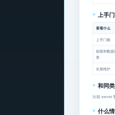
上手门
要看什么
上手门槛
权限和数据
界
长期维护
和同类
比较 ser
什么情