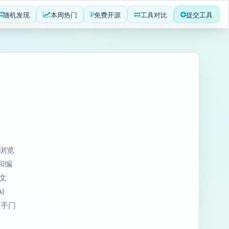
随机发现
本周热门
免费开源
工具对比
提交工具
、浏览
 和编
、文
I
上手门