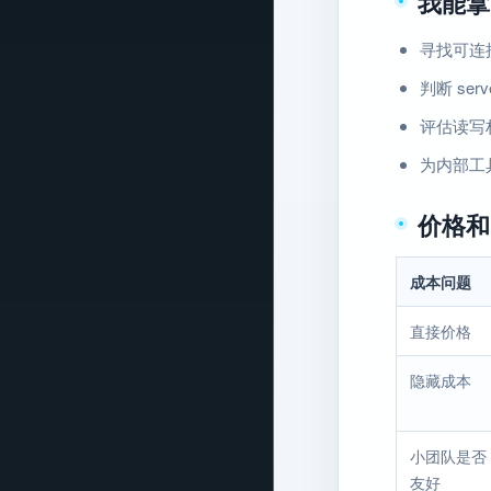
我能拿
寻找可连接
判断 ser
评估读写
为内部工
价格和
成本问题
直接价格
隐藏成本
小团队是否
友好