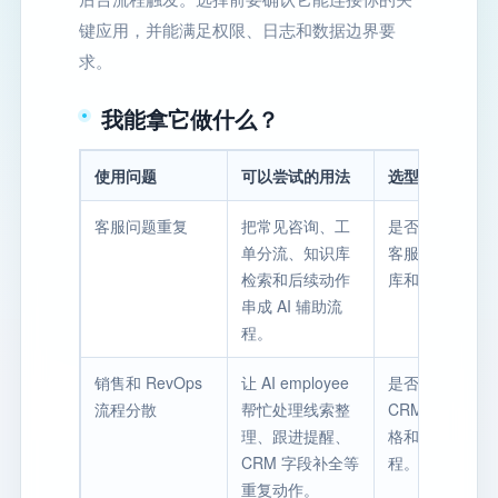
键应用，并能满足权限、日志和数据边界要
求。
我能拿它做什么？
使用问题
可以尝试的用法
选型时要看什么
客服问题重复
把常见咨询、工
是否能接入现有
单分流、知识库
客服系统、知识
检索和后续动作
库和权限规则。
串成 AI 辅助流
程。
销售和 RevOps
让 AI employee
是否支持你的
流程分散
帮忙处理线索整
CRM、邮件、
理、跟进提醒、
格和内部审批流
CRM 字段补全等
程。
重复动作。