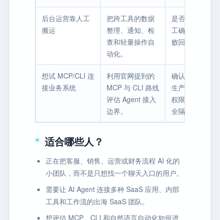
后台运营靠人工
把跨工具的数据
是否有日志、人
搬运
整理、通知、检
工确认节点和失
查和轻量操作自
败回退方式。
动化。
想试 MCP/CLI 连
利用官网提到的
确认本地凭证、
接业务系统
MCP 与 CLI 路线
生产数据和工具
评估 Agent 接入
权限是否能被安
边界。
全隔离。
适合哪些人？
正在把客服、销售、运营或财务流程 AI 化的
小团队，而不是只想找一个聊天入口的用户。
需要让 AI Agent 连接多种 SaaS 应用、内部
工具和工作流的出海 SaaS 团队。
想评估 MCP、CLI 和自然语言自动化如何进