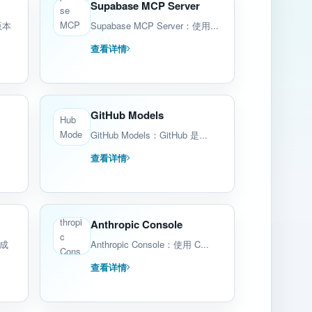
Supabase MCP Server
版本
Supabase MCP Server：使用...
查看详情
GitHub Models
GitHub Models：GitHub 是...
查看详情
Anthropic Console
起成
Anthropic Console：使用 C...
查看详情