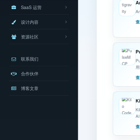
An
SaaS 运营
A
设计内容
查
资源社区
P
联系我们
P
用
合作伙伴
查
博客文章
K
K
AI
查