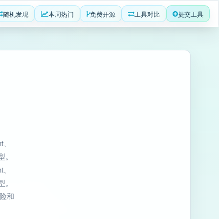
随机发现
本周热门
免费开源
工具对比
提交工具
t、
原型。
t、
原型。
风险和