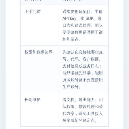
上手门槛
通常要创建项目、申请
API key、接 SDK、做
日志和错误处理。团队
要明确数据是否用于训
练和留存。
权限和数据边界
先确认它会接触哪些账
号、代码、客户数据、
支付信息或业务日志；
能只读就先只读，能用
测试账号就不要直接用
生产账号。
长期维护
看文档、导出能力、团
队权限、错误处理和替
代方案，避免工具接入
后变成新的锁定点。