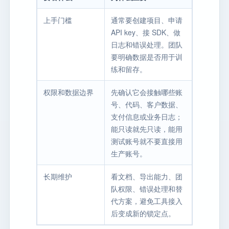
上手门槛
通常要创建项目、申请
API key、接 SDK、做
日志和错误处理。团队
要明确数据是否用于训
练和留存。
权限和数据边界
先确认它会接触哪些账
号、代码、客户数据、
支付信息或业务日志；
能只读就先只读，能用
测试账号就不要直接用
生产账号。
长期维护
看文档、导出能力、团
队权限、错误处理和替
代方案，避免工具接入
后变成新的锁定点。