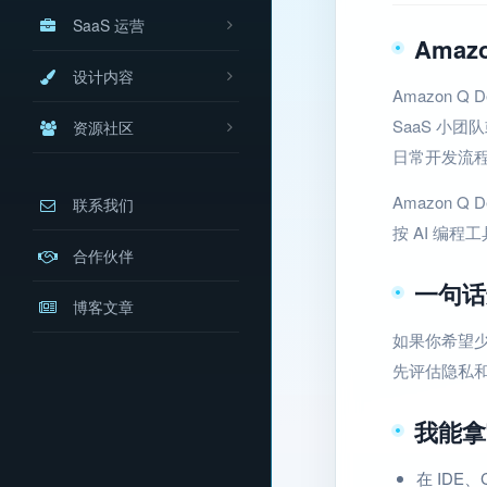
SaaS 运营
Amaz
设计内容
Amazon 
SaaS 小
资源社区
日常开发流
Amazon 
联系我们
按 AI 编
合作伙伴
一句话
博客文章
如果你希望少
先评估隐私
我能拿
在 IDE