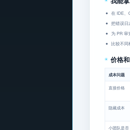
我能拿
在 IDE
把错误日
为 PR
比较不同
价格和
成本问题
直接价格
隐藏成本
小团队是否