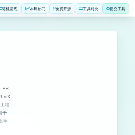
随机发现
本周热门
免费开源
工具对比
提交工具
、PR
eeX
和工程
用于
上手