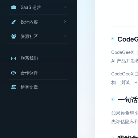
SaaS 运营
设计内容
资源社区
Code
CodeGee
联系我们
AI 产品开
合作伙伴
CodeGe
构、测试、P
博客文章
一句话
如果你希望少
先评估隐私