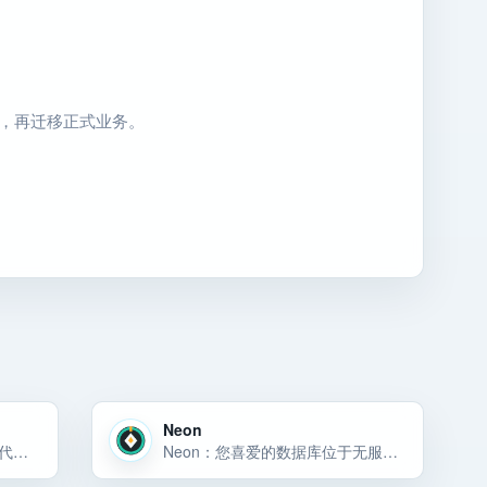
回滚，再迁移正式业务。
Neon
Ory：为应用程序、企业和 AI 代理提供身份和访问管理 (IAM)。云原生、API 优先且可自托管。
Neon：您喜爱的数据库位于无服务器平台上，旨在帮助您更快地构建可靠且可扩展的应用程序。