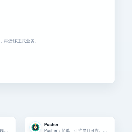
回滚，再迁移正式业务。
Pusher
Pomerium：无需 VPN 即可实现与应用程序的无客户端、安全连接
Pusher：简单、可扩展且可靠。托管实时 API 深受开发人员喜爱并受到巨头信任。构建实时仪表板、通知、地理跟踪、聊天等。