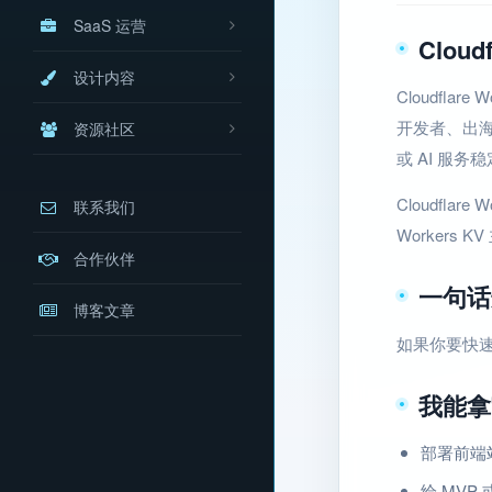
SaaS 运营
Cloud
设计内容
Cloudfla
开发者、出海
资源社区
或 AI 服
Cloudfla
联系我们
Workers
合作伙伴
一句话
博客文章
如果你要快
我能拿
部署前端
给 MVP