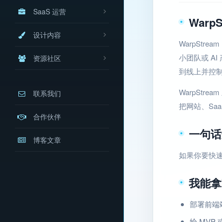
SaaS 运营
Warp
设计内容
WarpStr
小团队或 A
资源社区
到线上并控
WarpStr
联系我们
把网站、Sa
合作伙伴
一句话
博客文章
如果你要快
我能拿
部署前端
给 MVP