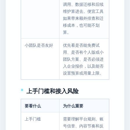
调用、数据迁移和后续
维护算进去。便宜工具
如果带来额外排查和迁
移成本，也可能不划
算。
小团队是否友好
优先看是否能免费试
用、是否有个人版或小
团队方案、是否必须进
入企业报价，以及能否
设置预算或用量上限。
上手门槛和接入风险
要看什么
为什么重要
上手门槛
需要理解平台规则、账
号信誉、内容节奏和反