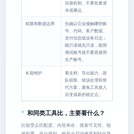
垃圾机制。不要批量灌
水或搬运。
权限和数据边界
先确认它会接触哪些账
号、代码、客户数据、
支付信息或业务日志；
能只读就先只读，能用
测试账号就不要直接用
生产账号。
长期维护
看文档、导出能力、团
队权限、错误处理和替
代方案，避免工具接入
后变成新的锁定点。
和同类工具比，主要看什么？
比较受众匹配度、内容寿命、搜索可见性、链
接权重、平台规则、账号冷启动难度和转化路