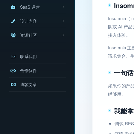
Inso
SaaS 运营
Insomni
设计内容
队或 AI 
接入体验。
资源社区
Insomni
请求集合、生成
联系我们
合作伙伴
一句话
博客文章
如果你的产品
经够用。
我能拿
调试 RE
沉淀请求