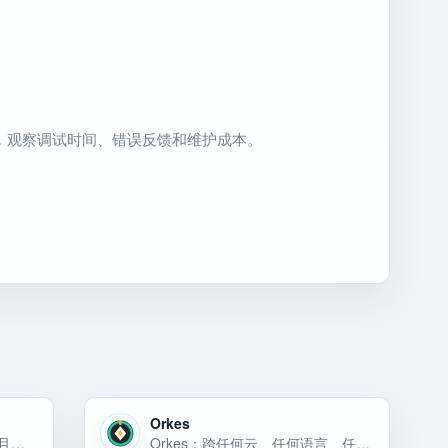
用，观察调试时间、错误反馈和维护成本。
Orkes
Dust：通过数据增强、可定制且安全的人工智能代理打破知识孤岛并提高团队绩效。只需几分钟即可部署，无需编码。
Orkes：跨任何云、任何语言、任何框架编排您的工作流程