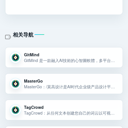
相关导航
GitMind
GitMind 是一款融入AI技術的心智圖軟體，多平台數據自動儲存實時同步，支援AI自動產生心智圖，文檔轉為心智圖，自由地編輯心智圖和大綱，支援團隊實時協作。可用於制定項目計劃、做筆記、流程圖和組織架構圖等圖表。
MasterGo
MasterGo：/莫高设计是AI时代企业级产品设计平台，贯穿产品设计研发的全链条在线协作工具,是可协作的在线sketch、国内版figma，
TagCrowd
TagCrowd：从任何文本创建您自己的词云以可视化词频。