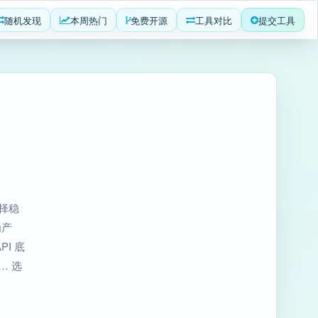
随机发现
本周热门
免费开源
工具对比
提交工具
选择稳
为产
I 底
… 选
。