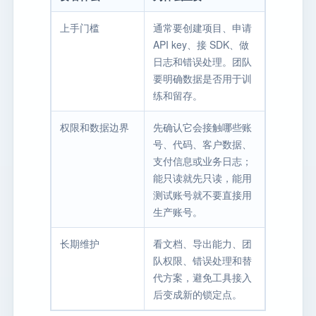
上手门槛
通常要创建项目、申请
API key、接 SDK、做
日志和错误处理。团队
要明确数据是否用于训
练和留存。
权限和数据边界
先确认它会接触哪些账
号、代码、客户数据、
支付信息或业务日志；
能只读就先只读，能用
测试账号就不要直接用
生产账号。
长期维护
看文档、导出能力、团
队权限、错误处理和替
代方案，避免工具接入
后变成新的锁定点。