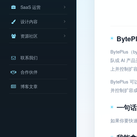
SaaS 运营
设计内容
资源社区
Byte
BytePlu
联系我们
队或 AI 
上并控制扩
合作伙伴
BytePl
博客文章
并控制扩容
一句话
如果你要快