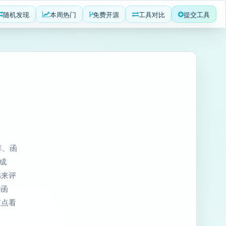
随机发现
本周热门
免费开源
工具对比
提交工具
库、函
成
选来评
、函
重点看