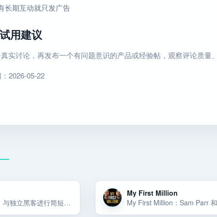
有长期互动就只发广告
试用建议
3 个真实讨论，再发布一个有问题意识的产品或经验帖，观察评论质量
026-05-22
My First Million
Indie Bites：与独立黑客进行简短的对话，这些黑客已经创办了小型、盈利且自力更生的企业。您将了解他们如何提出想法、如何验证、找到批客户并获得可持续的收入。每周二播出几集。