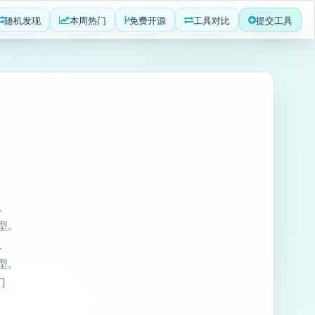
随机发现
本周热门
免费开源
工具对比
提交工具
t、
原型。
t、
原型。
门