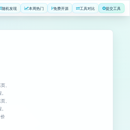
随机发现
本周热门
免费开源
工具对比
提交工具
态页、
程。
态页、
程。
看价